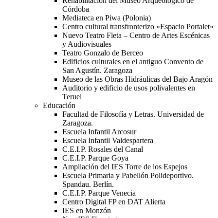
Rehabilitación del Museo Arqueológico de
Córdoba
Mediateca en Piwa (Polonia)
Centro cultural transfronterizo «Espacio Portalet»
Nuevo Teatro Fleta – Centro de Artes Escénicas
y Audiovisuales
Teatro Gonzalo de Berceo
Edificios culturales en el antiguo Convento de
San Agustín. Zaragoza
Museo de las Obras Hidráulicas del Bajo Aragón
Auditorio y edificio de usos polivalentes en
Teruel
Educación
Facultad de Filosofía y Letras. Universidad de
Zaragoza.
Escuela Infantil Arcosur
Escuela Infantil Valdespartera
C.E.I.P. Rosales del Canal
C.E.I.P. Parque Goya
Ampliación del IES Torre de los Espejos
Escuela Primaria y Pabellón Polideportivo.
Spandau. Berlín.
C.E.I.P. Parque Venecia
Centro Digital FP en DAT Alierta
IES en Monzón