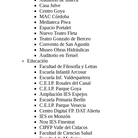
Casa Julve
Centro Goya
MAC Córdoba
Mediateca Piwa
Espacio Portalet
Nuevo Teatro Fleta
Teatro Gonzalo de Berceo
Convento de San Agustín
Museo Obras Hidráulicas
Auditorio en Teruel
Educación
Facultad de Filosofía y Letras
Escuela Infantil Arcosur
Escuela Inf. Valdespartera
C.E.I.P. Rosales del Canal
C.E.I.P. Parque Goya
Ampliación IES Espejos
Escuela Primaria Berlín
C.E.I.P. Parque Venecia
Centro Digital FP. DAT Alierta
IES en Monzón
Nou IES Finestrat
CIPFP Valle del Cidacos
Facultad de Ciencias Salud