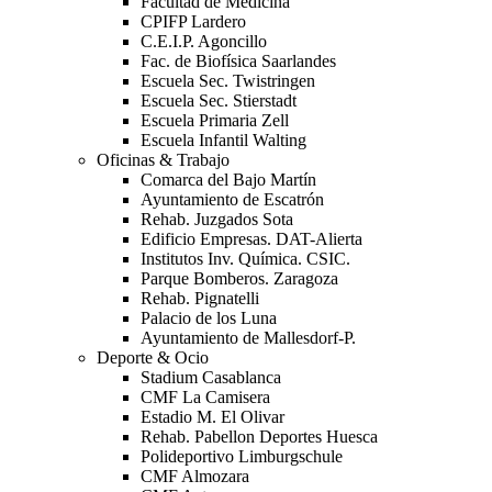
Facultad de Medicina
CPIFP Lardero
C.E.I.P. Agoncillo
Fac. de Biofísica Saarlandes
Escuela Sec. Twistringen
Escuela Sec. Stierstadt
Escuela Primaria Zell
Escuela Infantil Walting
Oficinas & Trabajo
Comarca del Bajo Martín
Ayuntamiento de Escatrón
Rehab. Juzgados Sota
Edificio Empresas. DAT-Alierta
Institutos Inv. Química. CSIC.
Parque Bomberos. Zaragoza
Rehab. Pignatelli
Palacio de los Luna
Ayuntamiento de Mallesdorf-P.
Deporte & Ocio
Stadium Casablanca
CMF La Camisera
Estadio M. El Olivar
Rehab. Pabellon Deportes Huesca
Polideportivo Limburgschule
CMF Almozara