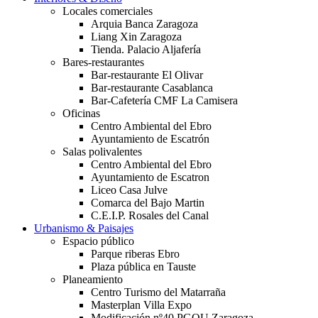
Locales comerciales
Arquia Banca Zaragoza
Liang Xin Zaragoza
Tienda. Palacio Aljafería
Bares-restaurantes
Bar-restaurante El Olivar
Bar-restaurante Casablanca
Bar-Cafetería CMF La Camisera
Oficinas
Centro Ambiental del Ebro
Ayuntamiento de Escatrón
Salas polivalentes
Centro Ambiental del Ebro
Ayuntamiento de Escatron
Liceo Casa Julve
Comarca del Bajo Martin
C.E.I.P. Rosales del Canal
Urbanismo & Paisajes
Espacio público
Parque riberas Ebro
Plaza pública en Tauste
Planeamiento
Centro Turismo del Matarraña
Masterplan Villa Expo
Modificación nº40 PGOU Zaragoza.