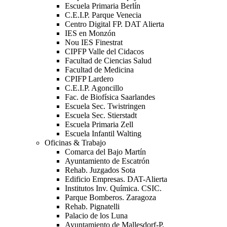
Escuela Primaria Berlín
C.E.I.P. Parque Venecia
Centro Digital FP. DAT Alierta
IES en Monzón
Nou IES Finestrat
CIPFP Valle del Cidacos
Facultad de Ciencias Salud
Facultad de Medicina
CPIFP Lardero
C.E.I.P. Agoncillo
Fac. de Biofísica Saarlandes
Escuela Sec. Twistringen
Escuela Sec. Stierstadt
Escuela Primaria Zell
Escuela Infantil Walting
Oficinas & Trabajo
Comarca del Bajo Martín
Ayuntamiento de Escatrón
Rehab. Juzgados Sota
Edificio Empresas. DAT-Alierta
Institutos Inv. Química. CSIC.
Parque Bomberos. Zaragoza
Rehab. Pignatelli
Palacio de los Luna
Ayuntamiento de Mallesdorf-P.