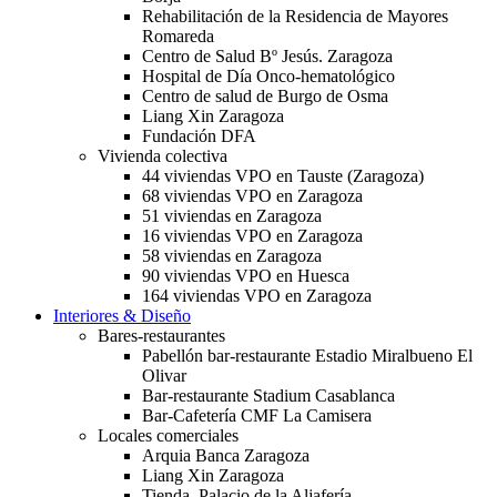
Rehabilitación de la Residencia de Mayores
Romareda
Centro de Salud Bº Jesús. Zaragoza
Hospital de Día Onco-hematológico
Centro de salud de Burgo de Osma
Liang Xin Zaragoza
Fundación DFA
Vivienda colectiva
44 viviendas VPO en Tauste (Zaragoza)
68 viviendas VPO en Zaragoza
51 viviendas en Zaragoza
16 viviendas VPO en Zaragoza
58 viviendas en Zaragoza
90 viviendas VPO en Huesca
164 viviendas VPO en Zaragoza
Interiores & Diseño
Bares-restaurantes
Pabellón bar-restaurante Estadio Miralbueno El
Olivar
Bar-restaurante Stadium Casablanca
Bar-Cafetería CMF La Camisera
Locales comerciales
Arquia Banca Zaragoza
Liang Xin Zaragoza
Tienda. Palacio de la Aljafería