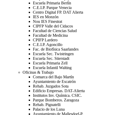
Escuela Primaria Berlín
C.E.I.P. Parque Venecia
Centro Digital FP. DAT Alierta
IES en Monzón
Nou IES Finestrat
CIPFP Valle del Cidacos
Facultad de Ciencias Salud
Facultad de Medicina
CPIFP Lardero
C.E.I.P. Agoncillo
Fac. de Biofísica Saarlandes
Escuela Sec. Twistringen
Escuela Sec. Stierstadt
Escuela Primaria Zell
Escuela Infantil Walting
Oficinas & Trabajo
Comarca del Bajo Martín
Ayuntamiento de Escatrón
Rehab. Juzgados Sota
Edificio Empresas. DAT-Alierta
Institutos Inv. Química. CSIC.
Parque Bomberos. Zaragoza
Rehab. Pignatelli
Palacio de los Luna
Ayuntamiento de Mallesdorf-P.