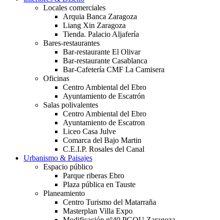
Locales comerciales
Arquia Banca Zaragoza
Liang Xin Zaragoza
Tienda. Palacio Aljafería
Bares-restaurantes
Bar-restaurante El Olivar
Bar-restaurante Casablanca
Bar-Cafetería CMF La Camisera
Oficinas
Centro Ambiental del Ebro
Ayuntamiento de Escatrón
Salas polivalentes
Centro Ambiental del Ebro
Ayuntamiento de Escatron
Liceo Casa Julve
Comarca del Bajo Martin
C.E.I.P. Rosales del Canal
Urbanismo & Paisajes
Espacio público
Parque riberas Ebro
Plaza pública en Tauste
Planeamiento
Centro Turismo del Matarraña
Masterplan Villa Expo
Modificación nº40 PGOU Zaragoza.