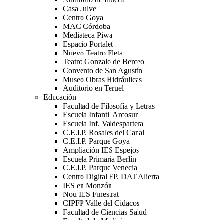
Casa Julve
Centro Goya
MAC Córdoba
Mediateca Piwa
Espacio Portalet
Nuevo Teatro Fleta
Teatro Gonzalo de Berceo
Convento de San Agustín
Museo Obras Hidráulicas
Auditorio en Teruel
Educación
Facultad de Filosofía y Letras
Escuela Infantil Arcosur
Escuela Inf. Valdespartera
C.E.I.P. Rosales del Canal
C.E.I.P. Parque Goya
Ampliación IES Espejos
Escuela Primaria Berlín
C.E.I.P. Parque Venecia
Centro Digital FP. DAT Alierta
IES en Monzón
Nou IES Finestrat
CIPFP Valle del Cidacos
Facultad de Ciencias Salud