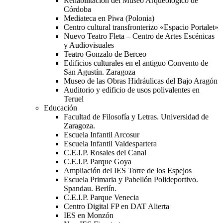
Rehabilitación del Museo Arqueológico de
Córdoba
Mediateca en Piwa (Polonia)
Centro cultural transfronterizo «Espacio Portalet»
Nuevo Teatro Fleta – Centro de Artes Escénicas
y Audiovisuales
Teatro Gonzalo de Berceo
Edificios culturales en el antiguo Convento de
San Agustín. Zaragoza
Museo de las Obras Hidráulicas del Bajo Aragón
Auditorio y edificio de usos polivalentes en
Teruel
Educación
Facultad de Filosofía y Letras. Universidad de
Zaragoza.
Escuela Infantil Arcosur
Escuela Infantil Valdespartera
C.E.I.P. Rosales del Canal
C.E.I.P. Parque Goya
Ampliación del IES Torre de los Espejos
Escuela Primaria y Pabellón Polideportivo.
Spandau. Berlín.
C.E.I.P. Parque Venecia
Centro Digital FP en DAT Alierta
IES en Monzón