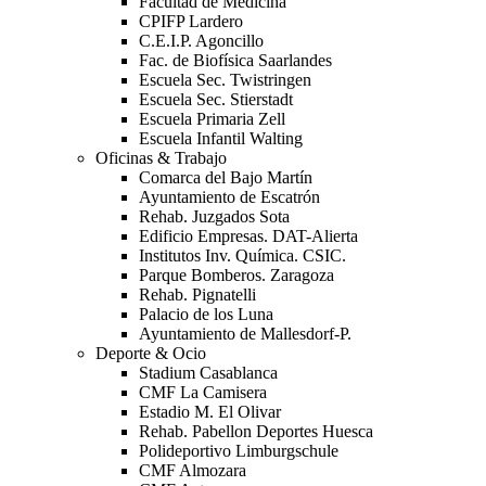
Facultad de Medicina
CPIFP Lardero
C.E.I.P. Agoncillo
Fac. de Biofísica Saarlandes
Escuela Sec. Twistringen
Escuela Sec. Stierstadt
Escuela Primaria Zell
Escuela Infantil Walting
Oficinas & Trabajo
Comarca del Bajo Martín
Ayuntamiento de Escatrón
Rehab. Juzgados Sota
Edificio Empresas. DAT-Alierta
Institutos Inv. Química. CSIC.
Parque Bomberos. Zaragoza
Rehab. Pignatelli
Palacio de los Luna
Ayuntamiento de Mallesdorf-P.
Deporte & Ocio
Stadium Casablanca
CMF La Camisera
Estadio M. El Olivar
Rehab. Pabellon Deportes Huesca
Polideportivo Limburgschule
CMF Almozara