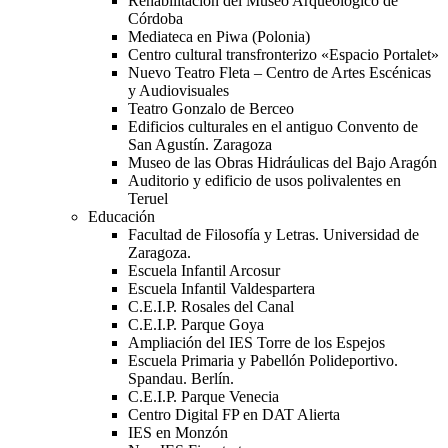
Rehabilitación del Museo Arqueológico de
Córdoba
Mediateca en Piwa (Polonia)
Centro cultural transfronterizo «Espacio Portalet»
Nuevo Teatro Fleta – Centro de Artes Escénicas
y Audiovisuales
Teatro Gonzalo de Berceo
Edificios culturales en el antiguo Convento de
San Agustín. Zaragoza
Museo de las Obras Hidráulicas del Bajo Aragón
Auditorio y edificio de usos polivalentes en
Teruel
Educación
Facultad de Filosofía y Letras. Universidad de
Zaragoza.
Escuela Infantil Arcosur
Escuela Infantil Valdespartera
C.E.I.P. Rosales del Canal
C.E.I.P. Parque Goya
Ampliación del IES Torre de los Espejos
Escuela Primaria y Pabellón Polideportivo.
Spandau. Berlín.
C.E.I.P. Parque Venecia
Centro Digital FP en DAT Alierta
IES en Monzón