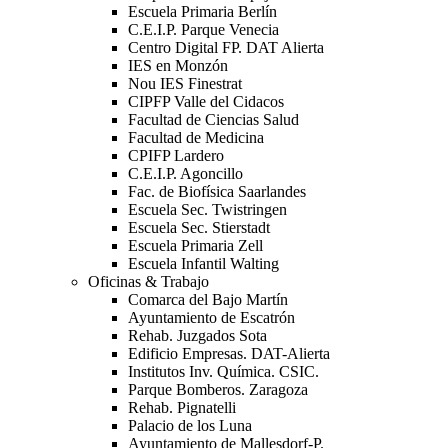
Escuela Primaria Berlín
C.E.I.P. Parque Venecia
Centro Digital FP. DAT Alierta
IES en Monzón
Nou IES Finestrat
CIPFP Valle del Cidacos
Facultad de Ciencias Salud
Facultad de Medicina
CPIFP Lardero
C.E.I.P. Agoncillo
Fac. de Biofísica Saarlandes
Escuela Sec. Twistringen
Escuela Sec. Stierstadt
Escuela Primaria Zell
Escuela Infantil Walting
Oficinas & Trabajo
Comarca del Bajo Martín
Ayuntamiento de Escatrón
Rehab. Juzgados Sota
Edificio Empresas. DAT-Alierta
Institutos Inv. Química. CSIC.
Parque Bomberos. Zaragoza
Rehab. Pignatelli
Palacio de los Luna
Ayuntamiento de Mallesdorf-P.