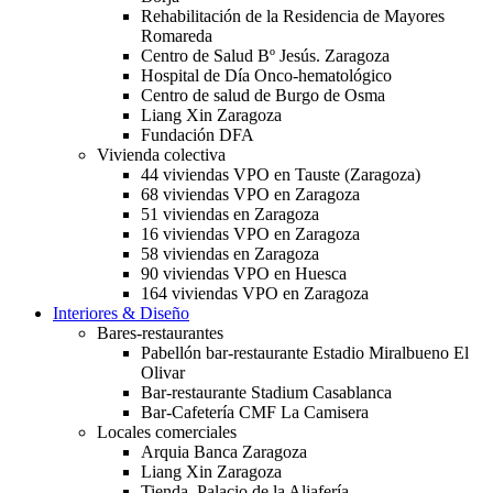
Rehabilitación de la Residencia de Mayores
Romareda
Centro de Salud Bº Jesús. Zaragoza
Hospital de Día Onco-hematológico
Centro de salud de Burgo de Osma
Liang Xin Zaragoza
Fundación DFA
Vivienda colectiva
44 viviendas VPO en Tauste (Zaragoza)
68 viviendas VPO en Zaragoza
51 viviendas en Zaragoza
16 viviendas VPO en Zaragoza
58 viviendas en Zaragoza
90 viviendas VPO en Huesca
164 viviendas VPO en Zaragoza
Interiores & Diseño
Bares-restaurantes
Pabellón bar-restaurante Estadio Miralbueno El
Olivar
Bar-restaurante Stadium Casablanca
Bar-Cafetería CMF La Camisera
Locales comerciales
Arquia Banca Zaragoza
Liang Xin Zaragoza
Tienda. Palacio de la Aljafería