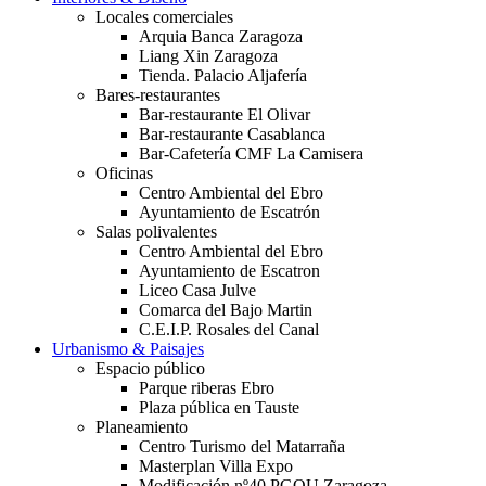
Locales comerciales
Arquia Banca Zaragoza
Liang Xin Zaragoza
Tienda. Palacio Aljafería
Bares-restaurantes
Bar-restaurante El Olivar
Bar-restaurante Casablanca
Bar-Cafetería CMF La Camisera
Oficinas
Centro Ambiental del Ebro
Ayuntamiento de Escatrón
Salas polivalentes
Centro Ambiental del Ebro
Ayuntamiento de Escatron
Liceo Casa Julve
Comarca del Bajo Martin
C.E.I.P. Rosales del Canal
Urbanismo & Paisajes
Espacio público
Parque riberas Ebro
Plaza pública en Tauste
Planeamiento
Centro Turismo del Matarraña
Masterplan Villa Expo
Modificación nº40 PGOU Zaragoza.