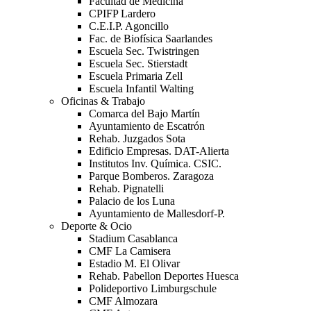
Facultad de Medicina
CPIFP Lardero
C.E.I.P. Agoncillo
Fac. de Biofísica Saarlandes
Escuela Sec. Twistringen
Escuela Sec. Stierstadt
Escuela Primaria Zell
Escuela Infantil Walting
Oficinas & Trabajo
Comarca del Bajo Martín
Ayuntamiento de Escatrón
Rehab. Juzgados Sota
Edificio Empresas. DAT-Alierta
Institutos Inv. Química. CSIC.
Parque Bomberos. Zaragoza
Rehab. Pignatelli
Palacio de los Luna
Ayuntamiento de Mallesdorf-P.
Deporte & Ocio
Stadium Casablanca
CMF La Camisera
Estadio M. El Olivar
Rehab. Pabellon Deportes Huesca
Polideportivo Limburgschule
CMF Almozara