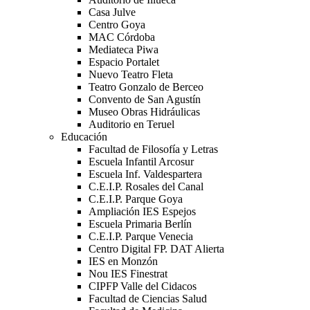
Casa Julve
Centro Goya
MAC Córdoba
Mediateca Piwa
Espacio Portalet
Nuevo Teatro Fleta
Teatro Gonzalo de Berceo
Convento de San Agustín
Museo Obras Hidráulicas
Auditorio en Teruel
Educación
Facultad de Filosofía y Letras
Escuela Infantil Arcosur
Escuela Inf. Valdespartera
C.E.I.P. Rosales del Canal
C.E.I.P. Parque Goya
Ampliación IES Espejos
Escuela Primaria Berlín
C.E.I.P. Parque Venecia
Centro Digital FP. DAT Alierta
IES en Monzón
Nou IES Finestrat
CIPFP Valle del Cidacos
Facultad de Ciencias Salud