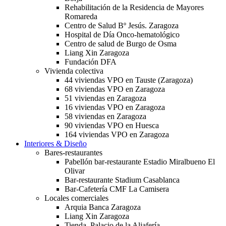
Rehabilitación de la Residencia de Mayores
Romareda
Centro de Salud Bº Jesús. Zaragoza
Hospital de Día Onco-hematológico
Centro de salud de Burgo de Osma
Liang Xin Zaragoza
Fundación DFA
Vivienda colectiva
44 viviendas VPO en Tauste (Zaragoza)
68 viviendas VPO en Zaragoza
51 viviendas en Zaragoza
16 viviendas VPO en Zaragoza
58 viviendas en Zaragoza
90 viviendas VPO en Huesca
164 viviendas VPO en Zaragoza
Interiores & Diseño
Bares-restaurantes
Pabellón bar-restaurante Estadio Miralbueno El
Olivar
Bar-restaurante Stadium Casablanca
Bar-Cafetería CMF La Camisera
Locales comerciales
Arquia Banca Zaragoza
Liang Xin Zaragoza
Tienda. Palacio de la Aljafería