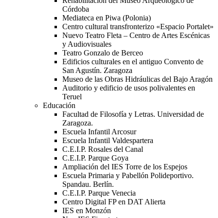
Rehabilitación del Museo Arqueológico de
Córdoba
Mediateca en Piwa (Polonia)
Centro cultural transfronterizo «Espacio Portalet»
Nuevo Teatro Fleta – Centro de Artes Escénicas
y Audiovisuales
Teatro Gonzalo de Berceo
Edificios culturales en el antiguo Convento de
San Agustín. Zaragoza
Museo de las Obras Hidráulicas del Bajo Aragón
Auditorio y edificio de usos polivalentes en
Teruel
Educación
Facultad de Filosofía y Letras. Universidad de
Zaragoza.
Escuela Infantil Arcosur
Escuela Infantil Valdespartera
C.E.I.P. Rosales del Canal
C.E.I.P. Parque Goya
Ampliación del IES Torre de los Espejos
Escuela Primaria y Pabellón Polideportivo.
Spandau. Berlín.
C.E.I.P. Parque Venecia
Centro Digital FP en DAT Alierta
IES en Monzón