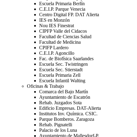
Escuela Primaria Berlín
C.E.I.P. Parque Venecia
Centro Digital FP. DAT Alierta
IES en Monzón
Nou IES Finestrat
CIPFP Valle del Cidacos
Facultad de Ciencias Salud
Facultad de Medicina
CPIFP Lardero
C.E.I.P. Agoncillo
Fac. de Biofísica Saarlandes
Escuela Sec. Twistringen
Escuela Sec. Stierstadt
Escuela Primaria Zell
Escuela Infantil Walting
Oficinas & Trabajo
Comarca del Bajo Martín
Ayuntamiento de Escatrón
Rehab. Juzgados Sota
Edificio Empresas. DAT-Alierta
Institutos Inv. Química. CSIC.
Parque Bomberos. Zaragoza
Rehab. Pignatelli
Palacio de los Luna
Ayuntamiento de Mallesdorf-P.