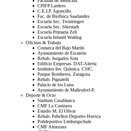
Facultad de Medicina
CPIFP Lardero
C.E.I.P. Agoncillo
Fac. de Biofísica Saarlandes
Escuela Sec. Twistringen
Escuela Sec. Stierstadt
Escuela Primaria Zell
Escuela Infantil Walting
Oficinas & Trabajo
Comarca del Bajo Martín
Ayuntamiento de Escatrón
Rehab. Juzgados Sota
Edificio Empresas. DAT-Alierta
Institutos Inv. Química. CSIC.
Parque Bomberos. Zaragoza
Rehab. Pignatelli
Palacio de los Luna
Ayuntamiento de Mallesdorf-P.
Deporte & Ocio
Stadium Casablanca
CMF La Camisera
Estadio M. El Olivar
Rehab. Pabellon Deportes Huesca
Polideportivo Limburgschule
CMF Almozara