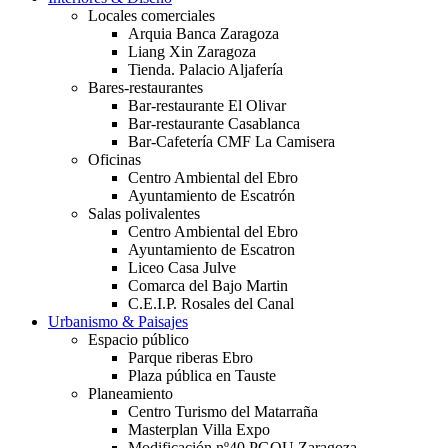
Locales comerciales
Arquia Banca Zaragoza
Liang Xin Zaragoza
Tienda. Palacio Aljafería
Bares-restaurantes
Bar-restaurante El Olivar
Bar-restaurante Casablanca
Bar-Cafetería CMF La Camisera
Oficinas
Centro Ambiental del Ebro
Ayuntamiento de Escatrón
Salas polivalentes
Centro Ambiental del Ebro
Ayuntamiento de Escatron
Liceo Casa Julve
Comarca del Bajo Martin
C.E.I.P. Rosales del Canal
Urbanismo & Paisajes
Espacio público
Parque riberas Ebro
Plaza pública en Tauste
Planeamiento
Centro Turismo del Matarraña
Masterplan Villa Expo
Modificación nº40 PGOU Zaragoza.