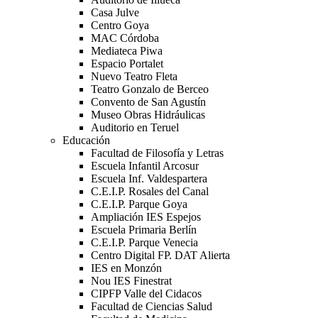
Casa Julve
Centro Goya
MAC Córdoba
Mediateca Piwa
Espacio Portalet
Nuevo Teatro Fleta
Teatro Gonzalo de Berceo
Convento de San Agustín
Museo Obras Hidráulicas
Auditorio en Teruel
Educación
Facultad de Filosofía y Letras
Escuela Infantil Arcosur
Escuela Inf. Valdespartera
C.E.I.P. Rosales del Canal
C.E.I.P. Parque Goya
Ampliación IES Espejos
Escuela Primaria Berlín
C.E.I.P. Parque Venecia
Centro Digital FP. DAT Alierta
IES en Monzón
Nou IES Finestrat
CIPFP Valle del Cidacos
Facultad de Ciencias Salud