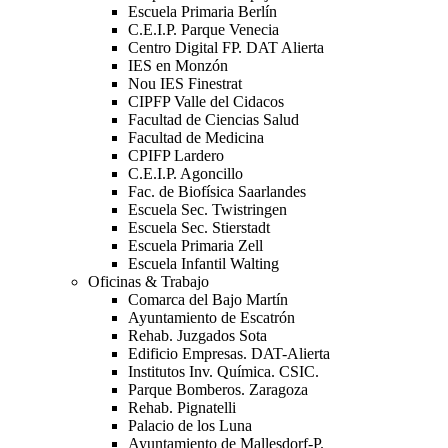
Escuela Primaria Berlín
C.E.I.P. Parque Venecia
Centro Digital FP. DAT Alierta
IES en Monzón
Nou IES Finestrat
CIPFP Valle del Cidacos
Facultad de Ciencias Salud
Facultad de Medicina
CPIFP Lardero
C.E.I.P. Agoncillo
Fac. de Biofísica Saarlandes
Escuela Sec. Twistringen
Escuela Sec. Stierstadt
Escuela Primaria Zell
Escuela Infantil Walting
Oficinas & Trabajo
Comarca del Bajo Martín
Ayuntamiento de Escatrón
Rehab. Juzgados Sota
Edificio Empresas. DAT-Alierta
Institutos Inv. Química. CSIC.
Parque Bomberos. Zaragoza
Rehab. Pignatelli
Palacio de los Luna
Ayuntamiento de Mallesdorf-P.