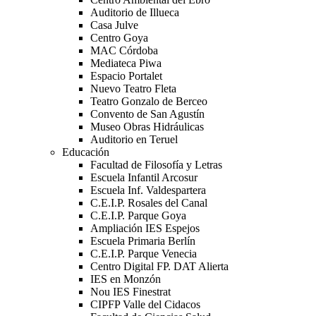
Auditorio de Illueca
Casa Julve
Centro Goya
MAC Córdoba
Mediateca Piwa
Espacio Portalet
Nuevo Teatro Fleta
Teatro Gonzalo de Berceo
Convento de San Agustín
Museo Obras Hidráulicas
Auditorio en Teruel
Educación
Facultad de Filosofía y Letras
Escuela Infantil Arcosur
Escuela Inf. Valdespartera
C.E.I.P. Rosales del Canal
C.E.I.P. Parque Goya
Ampliación IES Espejos
Escuela Primaria Berlín
C.E.I.P. Parque Venecia
Centro Digital FP. DAT Alierta
IES en Monzón
Nou IES Finestrat
CIPFP Valle del Cidacos