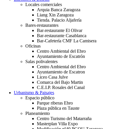
Locales comerciales
Arquia Banca Zaragoza
Liang Xin Zaragoza
Tienda. Palacio Aljafería
Bares-restaurantes
Bar-restaurante El Olivar
Bar-restaurante Casablanca
Bar-Cafetería CMF La Camisera
Oficinas
Centro Ambiental del Ebro
Ayuntamiento de Escatrón
Salas polivalentes
Centro Ambiental del Ebro
Ayuntamiento de Escatron
Liceo Casa Julve
Comarca del Bajo Martin
C.E.I.P. Rosales del Canal
Urbanismo & Paisajes
Espacio público
Parque riberas Ebro
Plaza pública en Tauste
Planeamiento
Centro Turismo del Matarraña
Masterplan Villa Expo
Modificación nº40 PGOU Zaragoza.