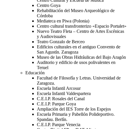
Centro Cultural y Escuela de Música
Centro Goya
Rehabilitación del Museo Arqueológico de
Córdoba
Mediateca en Piwa (Polonia)
Centro cultural transfronterizo «Espacio Portalet»
Nuevo Teatro Fleta – Centro de Artes Escénicas
y Audiovisuales
Teatro Gonzalo de Berceo
Edificios culturales en el antiguo Convento de
San Agustín. Zaragoza
Museo de las Obras Hidráulicas del Bajo Aragón
Auditorio y edificio de usos polivalentes en
Teruel
Educación
Facultad de Filosofía y Letras. Universidad de
Zaragoza.
Escuela Infantil Arcosur
Escuela Infantil Valdespartera
C.E.I.P. Rosales del Canal
C.E.I.P. Parque Goya
Ampliación del IES Torre de los Espejos
Escuela Primaria y Pabellón Polideportivo.
Spandau. Berlín.
C.E.I.P. Parque Venecia