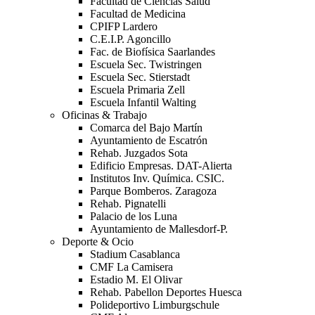
Facultad de Ciencias Salud
Facultad de Medicina
CPIFP Lardero
C.E.I.P. Agoncillo
Fac. de Biofísica Saarlandes
Escuela Sec. Twistringen
Escuela Sec. Stierstadt
Escuela Primaria Zell
Escuela Infantil Walting
Oficinas & Trabajo
Comarca del Bajo Martín
Ayuntamiento de Escatrón
Rehab. Juzgados Sota
Edificio Empresas. DAT-Alierta
Institutos Inv. Química. CSIC.
Parque Bomberos. Zaragoza
Rehab. Pignatelli
Palacio de los Luna
Ayuntamiento de Mallesdorf-P.
Deporte & Ocio
Stadium Casablanca
CMF La Camisera
Estadio M. El Olivar
Rehab. Pabellon Deportes Huesca
Polideportivo Limburgschule