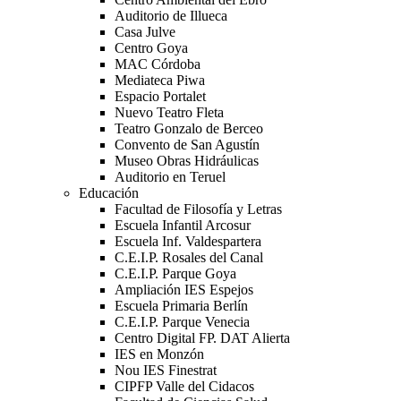
Auditorio de Illueca
Casa Julve
Centro Goya
MAC Córdoba
Mediateca Piwa
Espacio Portalet
Nuevo Teatro Fleta
Teatro Gonzalo de Berceo
Convento de San Agustín
Museo Obras Hidráulicas
Auditorio en Teruel
Educación
Facultad de Filosofía y Letras
Escuela Infantil Arcosur
Escuela Inf. Valdespartera
C.E.I.P. Rosales del Canal
C.E.I.P. Parque Goya
Ampliación IES Espejos
Escuela Primaria Berlín
C.E.I.P. Parque Venecia
Centro Digital FP. DAT Alierta
IES en Monzón
Nou IES Finestrat
CIPFP Valle del Cidacos