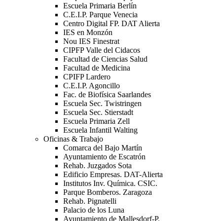
Escuela Primaria Berlín
C.E.I.P. Parque Venecia
Centro Digital FP. DAT Alierta
IES en Monzón
Nou IES Finestrat
CIPFP Valle del Cidacos
Facultad de Ciencias Salud
Facultad de Medicina
CPIFP Lardero
C.E.I.P. Agoncillo
Fac. de Biofísica Saarlandes
Escuela Sec. Twistringen
Escuela Sec. Stierstadt
Escuela Primaria Zell
Escuela Infantil Walting
Oficinas & Trabajo
Comarca del Bajo Martín
Ayuntamiento de Escatrón
Rehab. Juzgados Sota
Edificio Empresas. DAT-Alierta
Institutos Inv. Química. CSIC.
Parque Bomberos. Zaragoza
Rehab. Pignatelli
Palacio de los Luna
Ayuntamiento de Mallesdorf-P.