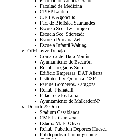
Facultad de Ciencias Salud
Facultad de Medicina
CPIFP Lardero
C.E.I.P. Agoncillo
Fac. de Biofísica Saarlandes
Escuela Sec. Twistringen
Escuela Sec. Stierstadt
Escuela Primaria Zell
Escuela Infantil Walting
Oficinas & Trabajo
Comarca del Bajo Martín
Ayuntamiento de Escatrón
Rehab. Juzgados Sota
Edificio Empresas. DAT-Alierta
Institutos Inv. Química. CSIC.
Parque Bomberos. Zaragoza
Rehab. Pignatelli
Palacio de los Luna
Ayuntamiento de Mallesdorf-P.
Deporte & Ocio
Stadium Casablanca
CMF La Camisera
Estadio M. El Olivar
Rehab. Pabellon Deportes Huesca
Polideportivo Limburgschule