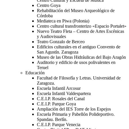
Centro Cultural y Escuela de Música
Centro Goya
Rehabilitación del Museo Arqueológico de
Córdoba
Mediateca en Piwa (Polonia)
Centro cultural transfronterizo «Espacio Portalet»
Nuevo Teatro Fleta – Centro de Artes Escénicas
y Audiovisuales
Teatro Gonzalo de Berceo
Edificios culturales en el antiguo Convento de
San Agustín. Zaragoza
Museo de las Obras Hidráulicas del Bajo Aragón
Auditorio y edificio de usos polivalentes en
Teruel
Educación
Facultad de Filosofía y Letras. Universidad de
Zaragoza.
Escuela Infantil Arcosur
Escuela Infantil Valdespartera
C.E.I.P. Rosales del Canal
C.E.I.P. Parque Goya
Ampliación del IES Torre de los Espejos
Escuela Primaria y Pabellón Polideportivo.
Spandau. Berlín.
C.E.I.P. Parque Venecia