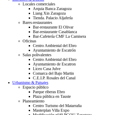
Locales comerciales
Arquia Banca Zaragoza
Liang Xin Zaragoza
Tienda. Palacio Aljafería
Bares-restaurantes
Bar-restaurante El Olivar
Bar-restaurante Casablanca
Bar-Cafetería CMF La Camisera
Oficinas
Centro Ambiental del Ebro
Ayuntamiento de Escatrón
Salas polivalentes
Centro Ambiental del Ebro
Ayuntamiento de Escatron
Liceo Casa Julve
Comarca del Bajo Martin
C.E.I.P. Rosales del Canal
Urbanismo & Paisajes
Espacio público
Parque riberas Ebro
Plaza pública en Tauste
Planeamiento
Centro Turismo del Matarraña
Masterplan Villa Expo
Modificación nº40 PGOU Zaragoza.