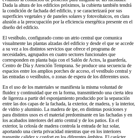
Dada la altura de los edificios próximos, la cubierta también tendrá
la condición de fachada del edificio, y se caracterizará por sus
superficies vegetales y de paneles solares y fotovoltaicos, en clara
alusión a la preocupación por la eficiencia energética presente en el
diseño del edificio.
El vestí­bulo, configurado como un atrio central que comunica
visualmente las plantas alzadas del edificio y desde el que se accede
a su vez a los distintos servicios que ofrece el programa de
necesidades, agrupados en cuatro sectores funcionales que
corresponden en planta baja con el Salón de Actos, la guarderí­a,
Centro de Dí­a y Atención Temprana. Se produce una secuencia de
espacios entre los amplios porches de acceso, el vestí­bulo central y
las entradas o vestí­bulos, o zonas de espera de los diferentes usos.
En el uso de los materiales se manifiesta la misma voluntad de
fluidez y continuidad que en la forma, transmitiendo una cierta idea
de ligereza a partir del esponjamiento producido por la separación
entre las dos capas de la fachada, la exterior, de madera, y la interior,
de vidrio y aluminio. La madera de ipe, en distintas posiciones y
para distintos usos es el material predominante en las fachadas y en
los acabados interiores del atrio central y de los patios. En el
exterior, la celosí­a de madera controla la entrada de luz solar,
aportando una cierta privacidad mientras que en los interiores
transmite calidez y confort en los diferentes ámbitos. El carácter