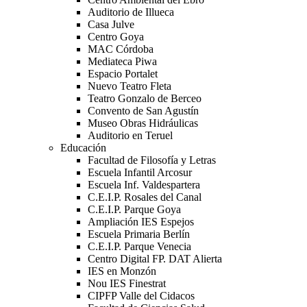
Auditorio de Illueca
Casa Julve
Centro Goya
MAC Córdoba
Mediateca Piwa
Espacio Portalet
Nuevo Teatro Fleta
Teatro Gonzalo de Berceo
Convento de San Agustín
Museo Obras Hidráulicas
Auditorio en Teruel
Educación
Facultad de Filosofía y Letras
Escuela Infantil Arcosur
Escuela Inf. Valdespartera
C.E.I.P. Rosales del Canal
C.E.I.P. Parque Goya
Ampliación IES Espejos
Escuela Primaria Berlín
C.E.I.P. Parque Venecia
Centro Digital FP. DAT Alierta
IES en Monzón
Nou IES Finestrat
CIPFP Valle del Cidacos