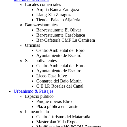
Locales comerciales
Arquia Banca Zaragoza
Liang Xin Zaragoza
Tienda. Palacio Aljafería
Bares-restaurantes
Bar-restaurante El Olivar
Bar-restaurante Casablanca
Bar-Cafetería CMF La Camisera
Oficinas
Centro Ambiental del Ebro
Ayuntamiento de Escatrón
Salas polivalentes
Centro Ambiental del Ebro
Ayuntamiento de Escatron
Liceo Casa Julve
Comarca del Bajo Martin
C.E.I.P. Rosales del Canal
Urbanismo & Paisajes
Espacio público
Parque riberas Ebro
Plaza pública en Tauste
Planeamiento
Centro Turismo del Matarraña
Masterplan Villa Expo
Modificación nº40 PGOU Zaragoza.