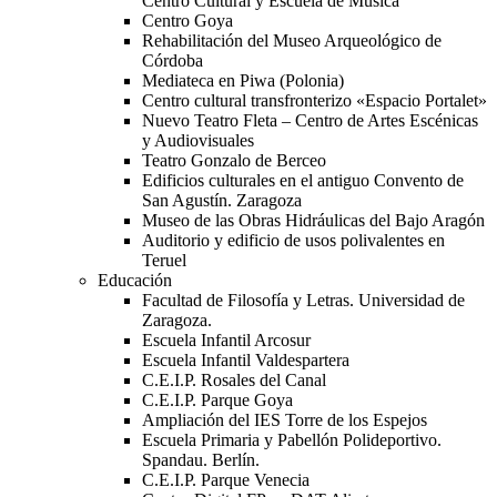
Centro Cultural y Escuela de Música
Centro Goya
Rehabilitación del Museo Arqueológico de
Córdoba
Mediateca en Piwa (Polonia)
Centro cultural transfronterizo «Espacio Portalet»
Nuevo Teatro Fleta – Centro de Artes Escénicas
y Audiovisuales
Teatro Gonzalo de Berceo
Edificios culturales en el antiguo Convento de
San Agustín. Zaragoza
Museo de las Obras Hidráulicas del Bajo Aragón
Auditorio y edificio de usos polivalentes en
Teruel
Educación
Facultad de Filosofía y Letras. Universidad de
Zaragoza.
Escuela Infantil Arcosur
Escuela Infantil Valdespartera
C.E.I.P. Rosales del Canal
C.E.I.P. Parque Goya
Ampliación del IES Torre de los Espejos
Escuela Primaria y Pabellón Polideportivo.
Spandau. Berlín.
C.E.I.P. Parque Venecia