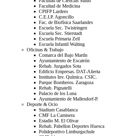
Facultad de Ciencias Salud
Facultad de Medicina
CPIFP Lardero
C.E.I.P. Agoncillo
Fac. de Biofísica Saarlandes
Escuela Sec. Twistringen
Escuela Sec. Stierstadt
Escuela Primaria Zell
Escuela Infantil Walting
Oficinas & Trabajo
Comarca del Bajo Martín
Ayuntamiento de Escatrón
Rehab. Juzgados Sota
Edificio Empresas. DAT-Alierta
Institutos Inv. Química. CSIC.
Parque Bomberos. Zaragoza
Rehab. Pignatelli
Palacio de los Luna
Ayuntamiento de Mallesdorf-P.
Deporte & Ocio
Stadium Casablanca
CMF La Camisera
Estadio M. El Olivar
Rehab. Pabellon Deportes Huesca
Polideportivo Limburgschule