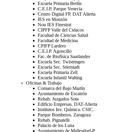
Escuela Primaria Berlín
C.E.I.P. Parque Venecia
Centro Digital FP. DAT Alierta
IES en Monzón
Nou IES Finestrat
CIPFP Valle del Cidacos
Facultad de Ciencias Salud
Facultad de Medicina
CPIFP Lardero
C.E.I.P. Agoncillo
Fac. de Biofísica Saarlandes
Escuela Sec. Twistringen
Escuela Sec. Stierstadt
Escuela Primaria Zell
Escuela Infantil Walting
Oficinas & Trabajo
Comarca del Bajo Martín
Ayuntamiento de Escatrón
Rehab. Juzgados Sota
Edificio Empresas. DAT-Alierta
Institutos Inv. Química. CSIC.
Parque Bomberos. Zaragoza
Rehab. Pignatelli
Palacio de los Luna
Ayuntamiento de Mallesdorf-P.