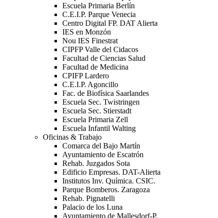
Escuela Primaria Berlín
C.E.I.P. Parque Venecia
Centro Digital FP. DAT Alierta
IES en Monzón
Nou IES Finestrat
CIPFP Valle del Cidacos
Facultad de Ciencias Salud
Facultad de Medicina
CPIFP Lardero
C.E.I.P. Agoncillo
Fac. de Biofísica Saarlandes
Escuela Sec. Twistringen
Escuela Sec. Stierstadt
Escuela Primaria Zell
Escuela Infantil Walting
Oficinas & Trabajo
Comarca del Bajo Martín
Ayuntamiento de Escatrón
Rehab. Juzgados Sota
Edificio Empresas. DAT-Alierta
Institutos Inv. Química. CSIC.
Parque Bomberos. Zaragoza
Rehab. Pignatelli
Palacio de los Luna
Ayuntamiento de Mallesdorf-P.