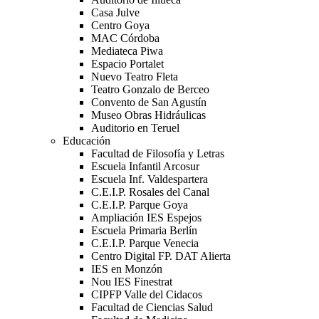
Casa Julve
Centro Goya
MAC Córdoba
Mediateca Piwa
Espacio Portalet
Nuevo Teatro Fleta
Teatro Gonzalo de Berceo
Convento de San Agustín
Museo Obras Hidráulicas
Auditorio en Teruel
Educación
Facultad de Filosofía y Letras
Escuela Infantil Arcosur
Escuela Inf. Valdespartera
C.E.I.P. Rosales del Canal
C.E.I.P. Parque Goya
Ampliación IES Espejos
Escuela Primaria Berlín
C.E.I.P. Parque Venecia
Centro Digital FP. DAT Alierta
IES en Monzón
Nou IES Finestrat
CIPFP Valle del Cidacos
Facultad de Ciencias Salud