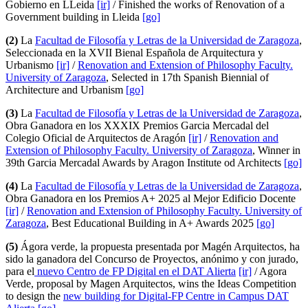
Gobierno en LLeida
[ir]
/ Finished the works of Renovation of a
Government building in Lleida
[go]
(2)
La
Facultad de Filosofía y Letras de la Universidad de Zaragoza
,
Seleccionada en la XVII Bienal Española de Arquitectura y
Urbanismo
[ir]
/
Renovation and Extension of Philosophy Faculty.
University of Zaragoza
, Selected in 17th Spanish Biennial of
Architecture and Urbanism
[go]
(3)
La
Facultad de Filosofía y Letras de la Universidad de Zaragoza
,
Obra Ganadora en los XXXIX Premios Garcia Mercadal del
Colegio Oficial de Arquitectos de Aragón
[ir]
/
Renovation and
Extension of Philosophy Faculty. University of Zaragoza
, Winner in
39th Garcia Mercadal Awards by Aragon Institute od Architects
[go]
(4)
La
Facultad de Filosofía y Letras de la Universidad de Zaragoza
,
Obra Ganadora en los Premios A+ 2025 al Mejor Edificio Docente
[ir]
/
Renovation and Extension of Philosophy Faculty. University of
Zaragoza
, Best Educational Building in A+ Awards 2025
[go]
(5)
Ágora verde, la propuesta presentada por Magén Arquitectos, ha
sido la ganadora del Concurso de Proyectos, anónimo y con jurado,
para el
nuevo Centro de FP Digital en el DAT Alierta
[ir]
/ Agora
Verde, proposal by Magen Arquitectos, wins the Ideas Competition
to design the
new building for Digital-FP Centre in Campus DAT