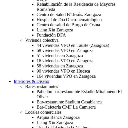
Rehabilitación de la Residencia de Mayores
Romareda
Centro de Salud Bº Jesús. Zaragoza
Hospital de Día Onco-hematológico
Centro de salud de Burgo de Osma
Liang Xin Zaragoza
Fundación DFA
Vivienda colectiva
44 viviendas VPO en Tauste (Zaragoza)
68 viviendas VPO en Zaragoza
51 viviendas en Zaragoza
16 viviendas VPO en Zaragoza
58 viviendas en Zaragoza
90 viviendas VPO en Huesca
164 viviendas VPO en Zaragoza
Interiores & Diseño
Bares-restaurantes
Pabellón bar-restaurante Estadio Miralbueno El
Olivar
Bar-restaurante Stadium Casablanca
Bar-Cafetería CMF La Camisera
Locales comerciales
Arquia Banca Zaragoza
Liang Xin Zaragoza
Tienda. Palacio de la Aljafería