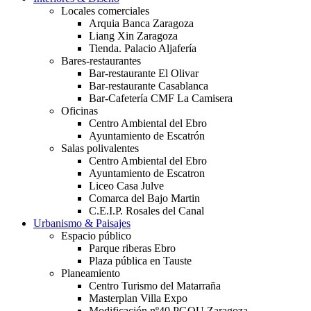
Locales comerciales
Arquia Banca Zaragoza
Liang Xin Zaragoza
Tienda. Palacio Aljafería
Bares-restaurantes
Bar-restaurante El Olivar
Bar-restaurante Casablanca
Bar-Cafetería CMF La Camisera
Oficinas
Centro Ambiental del Ebro
Ayuntamiento de Escatrón
Salas polivalentes
Centro Ambiental del Ebro
Ayuntamiento de Escatron
Liceo Casa Julve
Comarca del Bajo Martin
C.E.I.P. Rosales del Canal
Urbanismo & Paisajes
Espacio público
Parque riberas Ebro
Plaza pública en Tauste
Planeamiento
Centro Turismo del Matarraña
Masterplan Villa Expo
Modificación nº40 PGOU Zaragoza.