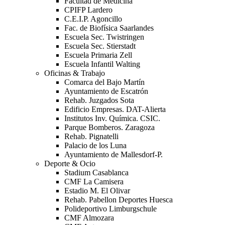
Facultad de Medicina
CPIFP Lardero
C.E.I.P. Agoncillo
Fac. de Biofísica Saarlandes
Escuela Sec. Twistringen
Escuela Sec. Stierstadt
Escuela Primaria Zell
Escuela Infantil Walting
Oficinas & Trabajo
Comarca del Bajo Martín
Ayuntamiento de Escatrón
Rehab. Juzgados Sota
Edificio Empresas. DAT-Alierta
Institutos Inv. Química. CSIC.
Parque Bomberos. Zaragoza
Rehab. Pignatelli
Palacio de los Luna
Ayuntamiento de Mallesdorf-P.
Deporte & Ocio
Stadium Casablanca
CMF La Camisera
Estadio M. El Olivar
Rehab. Pabellon Deportes Huesca
Polideportivo Limburgschule
CMF Almozara