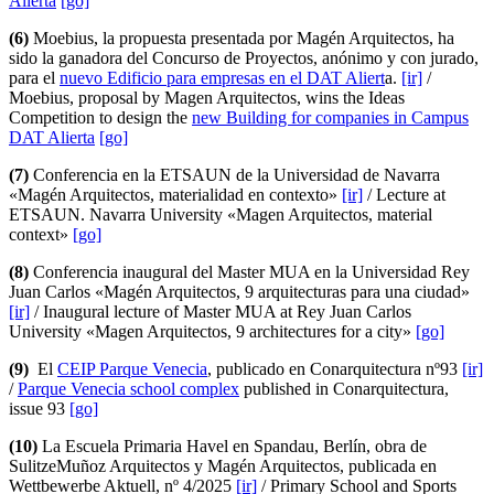
Alierta
[go]
(6)
Moebius, la propuesta presentada por Magén Arquitectos, ha
sido la ganadora del Concurso de Proyectos, anónimo y con jurado,
para el
nuevo Edificio para empresas en el DAT Aliert
a.
[ir]
/
Moebius, proposal by Magen Arquitectos, wins the Ideas
Competition to design the
new Building for companies in Campus
DAT Alierta
[go]
(7)
Conferencia en la ETSAUN de la Universidad de Navarra
«Magén Arquitectos, materialidad en contexto»
[ir]
/ Lecture at
ETSAUN. Navarra University «Magen Arquitectos, material
context»
[go]
(8)
Conferencia inaugural del Master MUA en la Universidad Rey
Juan Carlos «Magén Arquitectos, 9 arquitecturas para una ciudad»
[ir]
/ Inaugural lecture of Master MUA at Rey Juan Carlos
University «Magen Arquitectos, 9 architectures for a city»
[go]
(9)
El
CEIP Parque Venecia
, publicado en Conarquitectura nº93
[ir]
/
Parque Venecia school complex
published in Conarquitectura,
issue 93
[go]
(10)
La Escuela Primaria Havel en Spandau, Berlín, obra de
SulitzeMuñoz Arquitectos y Magén Arquitectos, publicada en
Wettbewerbe Aktuell, nº 4/2025
[ir]
/ Primary School and Sports