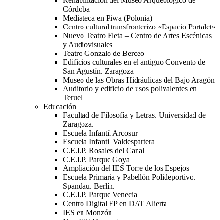
Rehabilitación del Museo Arqueológico de
Córdoba
Mediateca en Piwa (Polonia)
Centro cultural transfronterizo «Espacio Portalet»
Nuevo Teatro Fleta – Centro de Artes Escénicas
y Audiovisuales
Teatro Gonzalo de Berceo
Edificios culturales en el antiguo Convento de
San Agustín. Zaragoza
Museo de las Obras Hidráulicas del Bajo Aragón
Auditorio y edificio de usos polivalentes en
Teruel
Educación
Facultad de Filosofía y Letras. Universidad de
Zaragoza.
Escuela Infantil Arcosur
Escuela Infantil Valdespartera
C.E.I.P. Rosales del Canal
C.E.I.P. Parque Goya
Ampliación del IES Torre de los Espejos
Escuela Primaria y Pabellón Polideportivo.
Spandau. Berlín.
C.E.I.P. Parque Venecia
Centro Digital FP en DAT Alierta
IES en Monzón