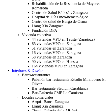
Rehabilitación de la Residencia de Mayores
Romareda
Centro de Salud Bº Jesús. Zaragoza
Hospital de Día Onco-hematológico
Centro de salud de Burgo de Osma
Liang Xin Zaragoza
Fundación DFA
Vivienda colectiva
44 viviendas VPO en Tauste (Zaragoza)
68 viviendas VPO en Zaragoza
51 viviendas en Zaragoza
16 viviendas VPO en Zaragoza
58 viviendas en Zaragoza
90 viviendas VPO en Huesca
164 viviendas VPO en Zaragoza
Interiores & Diseño
Bares-restaurantes
Pabellón bar-restaurante Estadio Miralbueno El
Olivar
Bar-restaurante Stadium Casablanca
Bar-Cafetería CMF La Camisera
Locales comerciales
Arquia Banca Zaragoza
Liang Xin Zaragoza
Tienda. Palacio de la Aljafería