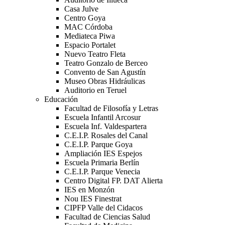
Casa Julve
Centro Goya
MAC Córdoba
Mediateca Piwa
Espacio Portalet
Nuevo Teatro Fleta
Teatro Gonzalo de Berceo
Convento de San Agustín
Museo Obras Hidráulicas
Auditorio en Teruel
Educación
Facultad de Filosofía y Letras
Escuela Infantil Arcosur
Escuela Inf. Valdespartera
C.E.I.P. Rosales del Canal
C.E.I.P. Parque Goya
Ampliación IES Espejos
Escuela Primaria Berlín
C.E.I.P. Parque Venecia
Centro Digital FP. DAT Alierta
IES en Monzón
Nou IES Finestrat
CIPFP Valle del Cidacos
Facultad de Ciencias Salud