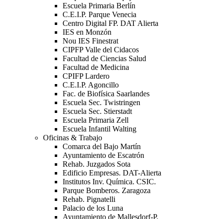
Escuela Primaria Berlín
C.E.I.P. Parque Venecia
Centro Digital FP. DAT Alierta
IES en Monzón
Nou IES Finestrat
CIPFP Valle del Cidacos
Facultad de Ciencias Salud
Facultad de Medicina
CPIFP Lardero
C.E.I.P. Agoncillo
Fac. de Biofísica Saarlandes
Escuela Sec. Twistringen
Escuela Sec. Stierstadt
Escuela Primaria Zell
Escuela Infantil Walting
Oficinas & Trabajo
Comarca del Bajo Martín
Ayuntamiento de Escatrón
Rehab. Juzgados Sota
Edificio Empresas. DAT-Alierta
Institutos Inv. Química. CSIC.
Parque Bomberos. Zaragoza
Rehab. Pignatelli
Palacio de los Luna
Ayuntamiento de Mallesdorf-P.