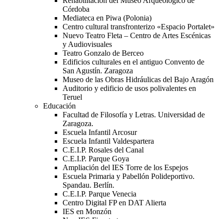
Rehabilitación del Museo Arqueológico de
Córdoba
Mediateca en Piwa (Polonia)
Centro cultural transfronterizo «Espacio Portalet»
Nuevo Teatro Fleta – Centro de Artes Escénicas
y Audiovisuales
Teatro Gonzalo de Berceo
Edificios culturales en el antiguo Convento de
San Agustín. Zaragoza
Museo de las Obras Hidráulicas del Bajo Aragón
Auditorio y edificio de usos polivalentes en
Teruel
Educación
Facultad de Filosofía y Letras. Universidad de
Zaragoza.
Escuela Infantil Arcosur
Escuela Infantil Valdespartera
C.E.I.P. Rosales del Canal
C.E.I.P. Parque Goya
Ampliación del IES Torre de los Espejos
Escuela Primaria y Pabellón Polideportivo.
Spandau. Berlín.
C.E.I.P. Parque Venecia
Centro Digital FP en DAT Alierta
IES en Monzón