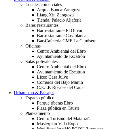
Locales comerciales
Arquia Banca Zaragoza
Liang Xin Zaragoza
Tienda. Palacio Aljafería
Bares-restaurantes
Bar-restaurante El Olivar
Bar-restaurante Casablanca
Bar-Cafetería CMF La Camisera
Oficinas
Centro Ambiental del Ebro
Ayuntamiento de Escatrón
Salas polivalentes
Centro Ambiental del Ebro
Ayuntamiento de Escatron
Liceo Casa Julve
Comarca del Bajo Martin
C.E.I.P. Rosales del Canal
Urbanismo & Paisajes
Espacio público
Parque riberas Ebro
Plaza pública en Tauste
Planeamiento
Centro Turismo del Matarraña
Masterplan Villa Expo
Modificación nº40 PGOU Zaragoza.