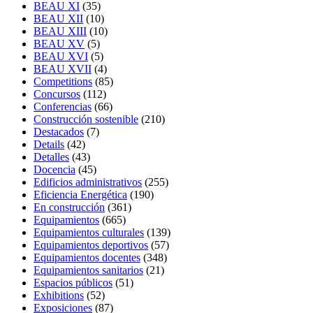
BEAU XI
(35)
BEAU XII
(10)
BEAU XIII
(10)
BEAU XV
(5)
BEAU XVI
(5)
BEAU XVII
(4)
Competitions
(85)
Concursos
(112)
Conferencias
(66)
Construcción sostenible
(210)
Destacados
(7)
Details
(42)
Detalles
(43)
Docencia
(45)
Edificios administrativos
(255)
Eficiencia Energética
(190)
En construcción
(361)
Equipamientos
(665)
Equipamientos culturales
(139)
Equipamientos deportivos
(57)
Equipamientos docentes
(348)
Equipamientos sanitarios
(21)
Espacios públicos
(51)
Exhibitions
(52)
Exposiciones
(87)