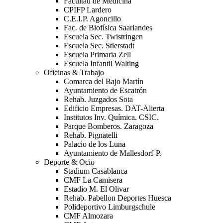
Facultad de Medicina
CPIFP Lardero
C.E.I.P. Agoncillo
Fac. de Biofísica Saarlandes
Escuela Sec. Twistringen
Escuela Sec. Stierstadt
Escuela Primaria Zell
Escuela Infantil Walting
Oficinas & Trabajo
Comarca del Bajo Martín
Ayuntamiento de Escatrón
Rehab. Juzgados Sota
Edificio Empresas. DAT-Alierta
Institutos Inv. Química. CSIC.
Parque Bomberos. Zaragoza
Rehab. Pignatelli
Palacio de los Luna
Ayuntamiento de Mallesdorf-P.
Deporte & Ocio
Stadium Casablanca
CMF La Camisera
Estadio M. El Olivar
Rehab. Pabellon Deportes Huesca
Polideportivo Limburgschule
CMF Almozara