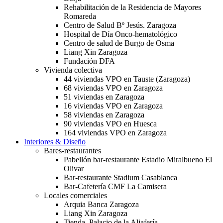
Rehabilitación de la Residencia de Mayores
Romareda
Centro de Salud Bº Jesús. Zaragoza
Hospital de Día Onco-hematológico
Centro de salud de Burgo de Osma
Liang Xin Zaragoza
Fundación DFA
Vivienda colectiva
44 viviendas VPO en Tauste (Zaragoza)
68 viviendas VPO en Zaragoza
51 viviendas en Zaragoza
16 viviendas VPO en Zaragoza
58 viviendas en Zaragoza
90 viviendas VPO en Huesca
164 viviendas VPO en Zaragoza
Interiores & Diseño
Bares-restaurantes
Pabellón bar-restaurante Estadio Miralbueno El
Olivar
Bar-restaurante Stadium Casablanca
Bar-Cafetería CMF La Camisera
Locales comerciales
Arquia Banca Zaragoza
Liang Xin Zaragoza
Tienda. Palacio de la Aljafería