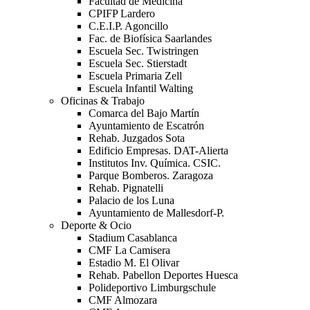
Facultad de Medicina
CPIFP Lardero
C.E.I.P. Agoncillo
Fac. de Biofísica Saarlandes
Escuela Sec. Twistringen
Escuela Sec. Stierstadt
Escuela Primaria Zell
Escuela Infantil Walting
Oficinas & Trabajo
Comarca del Bajo Martín
Ayuntamiento de Escatrón
Rehab. Juzgados Sota
Edificio Empresas. DAT-Alierta
Institutos Inv. Química. CSIC.
Parque Bomberos. Zaragoza
Rehab. Pignatelli
Palacio de los Luna
Ayuntamiento de Mallesdorf-P.
Deporte & Ocio
Stadium Casablanca
CMF La Camisera
Estadio M. El Olivar
Rehab. Pabellon Deportes Huesca
Polideportivo Limburgschule
CMF Almozara