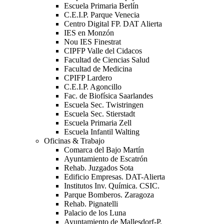
Escuela Primaria Berlín
C.E.I.P. Parque Venecia
Centro Digital FP. DAT Alierta
IES en Monzón
Nou IES Finestrat
CIPFP Valle del Cidacos
Facultad de Ciencias Salud
Facultad de Medicina
CPIFP Lardero
C.E.I.P. Agoncillo
Fac. de Biofísica Saarlandes
Escuela Sec. Twistringen
Escuela Sec. Stierstadt
Escuela Primaria Zell
Escuela Infantil Walting
Oficinas & Trabajo
Comarca del Bajo Martín
Ayuntamiento de Escatrón
Rehab. Juzgados Sota
Edificio Empresas. DAT-Alierta
Institutos Inv. Química. CSIC.
Parque Bomberos. Zaragoza
Rehab. Pignatelli
Palacio de los Luna
Ayuntamiento de Mallesdorf-P.