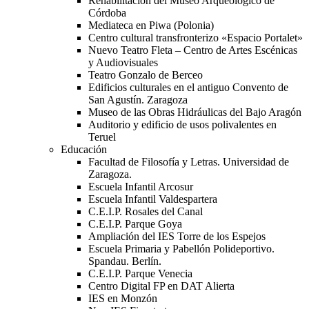
Rehabilitación del Museo Arqueológico de
Córdoba
Mediateca en Piwa (Polonia)
Centro cultural transfronterizo «Espacio Portalet»
Nuevo Teatro Fleta – Centro de Artes Escénicas
y Audiovisuales
Teatro Gonzalo de Berceo
Edificios culturales en el antiguo Convento de
San Agustín. Zaragoza
Museo de las Obras Hidráulicas del Bajo Aragón
Auditorio y edificio de usos polivalentes en
Teruel
Educación
Facultad de Filosofía y Letras. Universidad de
Zaragoza.
Escuela Infantil Arcosur
Escuela Infantil Valdespartera
C.E.I.P. Rosales del Canal
C.E.I.P. Parque Goya
Ampliación del IES Torre de los Espejos
Escuela Primaria y Pabellón Polideportivo.
Spandau. Berlín.
C.E.I.P. Parque Venecia
Centro Digital FP en DAT Alierta
IES en Monzón