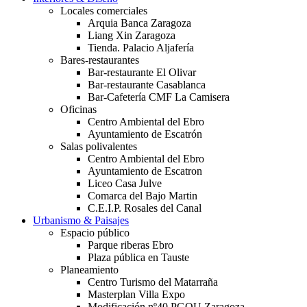
Locales comerciales
Arquia Banca Zaragoza
Liang Xin Zaragoza
Tienda. Palacio Aljafería
Bares-restaurantes
Bar-restaurante El Olivar
Bar-restaurante Casablanca
Bar-Cafetería CMF La Camisera
Oficinas
Centro Ambiental del Ebro
Ayuntamiento de Escatrón
Salas polivalentes
Centro Ambiental del Ebro
Ayuntamiento de Escatron
Liceo Casa Julve
Comarca del Bajo Martin
C.E.I.P. Rosales del Canal
Urbanismo & Paisajes
Espacio público
Parque riberas Ebro
Plaza pública en Tauste
Planeamiento
Centro Turismo del Matarraña
Masterplan Villa Expo
Modificación nº40 PGOU Zaragoza.