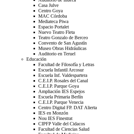
Casa Julve
Centro Goya
MAC Córdoba
Mediateca Piwa
Espacio Portalet
Nuevo Teatro Fleta
Teatro Gonzalo de Berceo
Convento de San Agustín
Museo Obras Hidráulicas
Auditorio en Teruel
Educación
Facultad de Filosofía y Letras
Escuela Infantil Arcosur
Escuela Inf. Valdespartera
C.E.I.P. Rosales del Canal
C.E.I.P. Parque Goya
Ampliación IES Espejos
Escuela Primaria Berlín
C.E.I.P. Parque Venecia
Centro Digital FP. DAT Alierta
IES en Monzón
Nou IES Finestrat
CIPFP Valle del Cidacos
Facultad de Ciencias Salud