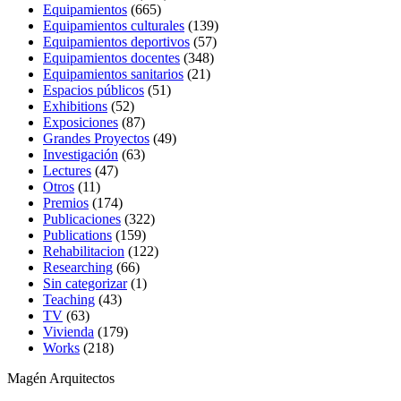
Equipamientos
(665)
Equipamientos culturales
(139)
Equipamientos deportivos
(57)
Equipamientos docentes
(348)
Equipamientos sanitarios
(21)
Espacios públicos
(51)
Exhibitions
(52)
Exposiciones
(87)
Grandes Proyectos
(49)
Investigación
(63)
Lectures
(47)
Otros
(11)
Premios
(174)
Publicaciones
(322)
Publications
(159)
Rehabilitacion
(122)
Researching
(66)
Sin categorizar
(1)
Teaching
(43)
TV
(63)
Vivienda
(179)
Works
(218)
Magén Arquitectos