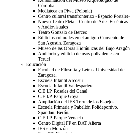
Rehabilitación del Museo Arqueológico de
Córdoba
Mediateca en Piwa (Polonia)
Centro cultural transfronterizo «Espacio Portalet»
Nuevo Teatro Fleta – Centro de Artes Escénicas
y Audiovisuales
Teatro Gonzalo de Berceo
Edificios culturales en el antiguo Convento de
San Agustín. Zaragoza
Museo de las Obras Hidráulicas del Bajo Aragón
Auditorio y edificio de usos polivalentes en
Teruel
Educación
Facultad de Filosofía y Letras. Universidad de
Zaragoza.
Escuela Infantil Arcosur
Escuela Infantil Valdespartera
C.E.I.P. Rosales del Canal
C.E.I.P. Parque Goya
Ampliación del IES Torre de los Espejos
Escuela Primaria y Pabellón Polideportivo.
Spandau. Berlín.
C.E.I.P. Parque Venecia
Centro Digital FP en DAT Alierta
IES en Monzón