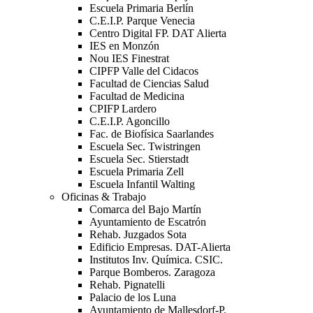
Escuela Primaria Berlín
C.E.I.P. Parque Venecia
Centro Digital FP. DAT Alierta
IES en Monzón
Nou IES Finestrat
CIPFP Valle del Cidacos
Facultad de Ciencias Salud
Facultad de Medicina
CPIFP Lardero
C.E.I.P. Agoncillo
Fac. de Biofísica Saarlandes
Escuela Sec. Twistringen
Escuela Sec. Stierstadt
Escuela Primaria Zell
Escuela Infantil Walting
Oficinas & Trabajo
Comarca del Bajo Martín
Ayuntamiento de Escatrón
Rehab. Juzgados Sota
Edificio Empresas. DAT-Alierta
Institutos Inv. Química. CSIC.
Parque Bomberos. Zaragoza
Rehab. Pignatelli
Palacio de los Luna
Ayuntamiento de Mallesdorf-P.