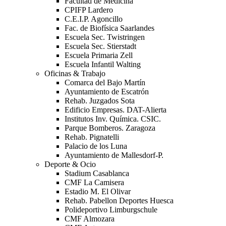
Facultad de Medicina
CPIFP Lardero
C.E.I.P. Agoncillo
Fac. de Biofísica Saarlandes
Escuela Sec. Twistringen
Escuela Sec. Stierstadt
Escuela Primaria Zell
Escuela Infantil Walting
Oficinas & Trabajo
Comarca del Bajo Martín
Ayuntamiento de Escatrón
Rehab. Juzgados Sota
Edificio Empresas. DAT-Alierta
Institutos Inv. Química. CSIC.
Parque Bomberos. Zaragoza
Rehab. Pignatelli
Palacio de los Luna
Ayuntamiento de Mallesdorf-P.
Deporte & Ocio
Stadium Casablanca
CMF La Camisera
Estadio M. El Olivar
Rehab. Pabellon Deportes Huesca
Polideportivo Limburgschule
CMF Almozara