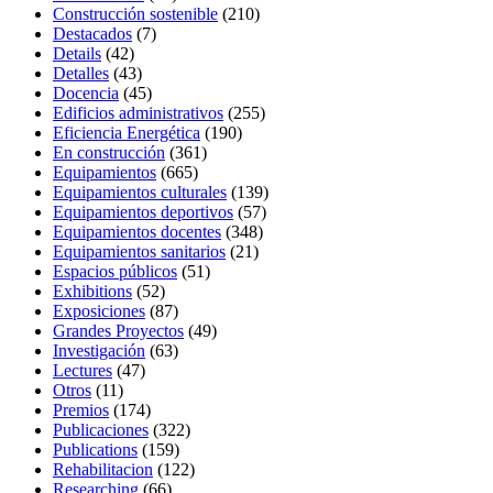
Construcción sostenible
(210)
Destacados
(7)
Details
(42)
Detalles
(43)
Docencia
(45)
Edificios administrativos
(255)
Eficiencia Energética
(190)
En construcción
(361)
Equipamientos
(665)
Equipamientos culturales
(139)
Equipamientos deportivos
(57)
Equipamientos docentes
(348)
Equipamientos sanitarios
(21)
Espacios públicos
(51)
Exhibitions
(52)
Exposiciones
(87)
Grandes Proyectos
(49)
Investigación
(63)
Lectures
(47)
Otros
(11)
Premios
(174)
Publicaciones
(322)
Publications
(159)
Rehabilitacion
(122)
Researching
(66)