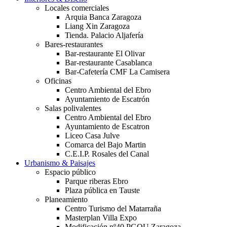
Locales comerciales
Arquia Banca Zaragoza
Liang Xin Zaragoza
Tienda. Palacio Aljafería
Bares-restaurantes
Bar-restaurante El Olivar
Bar-restaurante Casablanca
Bar-Cafetería CMF La Camisera
Oficinas
Centro Ambiental del Ebro
Ayuntamiento de Escatrón
Salas polivalentes
Centro Ambiental del Ebro
Ayuntamiento de Escatron
Liceo Casa Julve
Comarca del Bajo Martin
C.E.I.P. Rosales del Canal
Urbanismo & Paisajes
Espacio público
Parque riberas Ebro
Plaza pública en Tauste
Planeamiento
Centro Turismo del Matarraña
Masterplan Villa Expo
Modificación nº40 PGOU Zaragoza.