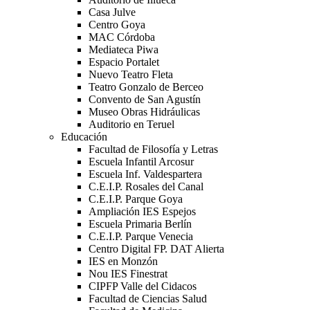
Casa Julve
Centro Goya
MAC Córdoba
Mediateca Piwa
Espacio Portalet
Nuevo Teatro Fleta
Teatro Gonzalo de Berceo
Convento de San Agustín
Museo Obras Hidráulicas
Auditorio en Teruel
Educación
Facultad de Filosofía y Letras
Escuela Infantil Arcosur
Escuela Inf. Valdespartera
C.E.I.P. Rosales del Canal
C.E.I.P. Parque Goya
Ampliación IES Espejos
Escuela Primaria Berlín
C.E.I.P. Parque Venecia
Centro Digital FP. DAT Alierta
IES en Monzón
Nou IES Finestrat
CIPFP Valle del Cidacos
Facultad de Ciencias Salud