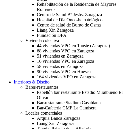
Rehabilitación de la Residencia de Mayores
Romareda
Centro de Salud Bº Jesús. Zaragoza
Hospital de Día Onco-hematológico
Centro de salud de Burgo de Osma
Liang Xin Zaragoza
Fundación DFA
Vivienda colectiva
44 viviendas VPO en Tauste (Zaragoza)
68 viviendas VPO en Zaragoza
51 viviendas en Zaragoza
16 viviendas VPO en Zaragoza
58 viviendas en Zaragoza
90 viviendas VPO en Huesca
164 viviendas VPO en Zaragoza
Interiores & Diseño
Bares-restaurantes
Pabellón bar-restaurante Estadio Miralbueno El
Olivar
Bar-restaurante Stadium Casablanca
Bar-Cafetería CMF La Camisera
Locales comerciales
Arquia Banca Zaragoza
Liang Xin Zaragoza
Tienda. Palacio de la Aljafería