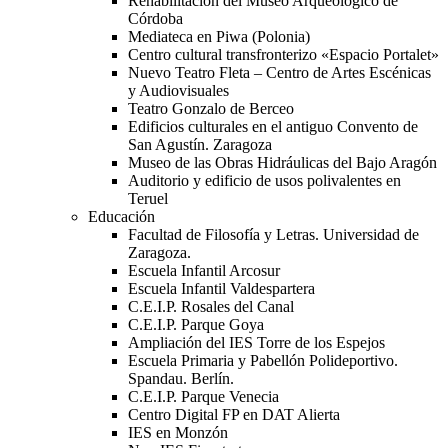
Rehabilitación del Museo Arqueológico de
Córdoba
Mediateca en Piwa (Polonia)
Centro cultural transfronterizo «Espacio Portalet»
Nuevo Teatro Fleta – Centro de Artes Escénicas
y Audiovisuales
Teatro Gonzalo de Berceo
Edificios culturales en el antiguo Convento de
San Agustín. Zaragoza
Museo de las Obras Hidráulicas del Bajo Aragón
Auditorio y edificio de usos polivalentes en
Teruel
Educación
Facultad de Filosofía y Letras. Universidad de
Zaragoza.
Escuela Infantil Arcosur
Escuela Infantil Valdespartera
C.E.I.P. Rosales del Canal
C.E.I.P. Parque Goya
Ampliación del IES Torre de los Espejos
Escuela Primaria y Pabellón Polideportivo.
Spandau. Berlín.
C.E.I.P. Parque Venecia
Centro Digital FP en DAT Alierta
IES en Monzón