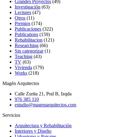
Grandes Proyectos
(49)
Investigación
(63)
Lectures
(47)
Otros
(11)
Premios
(174)
Publicaciones
(322)
Publications
(159)
Rehabilitacion
(121)
Researching
(66)
Sin categorizar
(1)
Teaching
(43)
TV
(63)
Vivienda
(179)
Works
(218)
Magén Arquitectos
Calle Zurita 21, Pral B, Izqda
976 385 110
estudio@magenarquitectos.com
Servicios
Arquitectura y Rehabilitación
Interiores y Diseño
Urbanismo y Paisajes