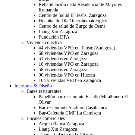
Rehabilitación de la Residencia de Mayores
Romareda
Centro de Salud Bº Jesús. Zaragoza
Hospital de Día Onco-hematológico
Centro de salud de Burgo de Osma
Liang Xin Zaragoza
Fundación DFA
Vivienda colectiva
44 viviendas VPO en Tauste (Zaragoza)
68 viviendas VPO en Zaragoza
51 viviendas en Zaragoza
16 viviendas VPO en Zaragoza
58 viviendas en Zaragoza
90 viviendas VPO en Huesca
164 viviendas VPO en Zaragoza
Interiores & Diseño
Bares-restaurantes
Pabellón bar-restaurante Estadio Miralbueno El
Olivar
Bar-restaurante Stadium Casablanca
Bar-Cafetería CMF La Camisera
Locales comerciales
Arquia Banca Zaragoza
Liang Xin Zaragoza
Tienda. Palacio de la Aljafería