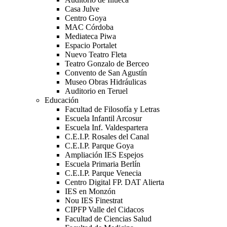
Casa Julve
Centro Goya
MAC Córdoba
Mediateca Piwa
Espacio Portalet
Nuevo Teatro Fleta
Teatro Gonzalo de Berceo
Convento de San Agustín
Museo Obras Hidráulicas
Auditorio en Teruel
Educación
Facultad de Filosofía y Letras
Escuela Infantil Arcosur
Escuela Inf. Valdespartera
C.E.I.P. Rosales del Canal
C.E.I.P. Parque Goya
Ampliación IES Espejos
Escuela Primaria Berlín
C.E.I.P. Parque Venecia
Centro Digital FP. DAT Alierta
IES en Monzón
Nou IES Finestrat
CIPFP Valle del Cidacos
Facultad de Ciencias Salud