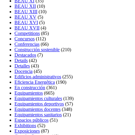
BEAU XI
(35)
BEAU XII
(10)
BEAU XIII
(10)
BEAU XV
(5)
BEAU XVI
(5)
BEAU XVII
(4)
Competitions
(85)
Concursos
(112)
Conferencias
(66)
Construcción sostenible
(210)
Destacados
(7)
Details
(42)
Detalles
(43)
Docencia
(45)
Edificios administrativos
(255)
Eficiencia Energética
(190)
En construcción
(361)
Equipamientos
(665)
Equipamientos culturales
(139)
Equipamientos deportivos
(57)
Equipamientos docentes
(348)
Equipamientos sanitarios
(21)
Espacios públicos
(51)
Exhibitions
(52)
Exposiciones
(87)