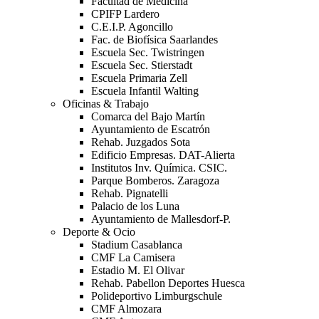
Facultad de Medicina
CPIFP Lardero
C.E.I.P. Agoncillo
Fac. de Biofísica Saarlandes
Escuela Sec. Twistringen
Escuela Sec. Stierstadt
Escuela Primaria Zell
Escuela Infantil Walting
Oficinas & Trabajo
Comarca del Bajo Martín
Ayuntamiento de Escatrón
Rehab. Juzgados Sota
Edificio Empresas. DAT-Alierta
Institutos Inv. Química. CSIC.
Parque Bomberos. Zaragoza
Rehab. Pignatelli
Palacio de los Luna
Ayuntamiento de Mallesdorf-P.
Deporte & Ocio
Stadium Casablanca
CMF La Camisera
Estadio M. El Olivar
Rehab. Pabellon Deportes Huesca
Polideportivo Limburgschule
CMF Almozara